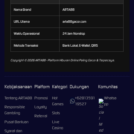
Nama Brand
ARTA88
URL Utama
arta88gacor.com
Waktu Operasional
24 Jam Nonstop
Metode Transaksi
Bank Lokal, E-Wallet, QRIS
Copyright © 2026 ARTA88 - Platform Hiburan Online Paling Gacor & Terpercaya.
Kebijaksanaan
Platform
Kategori
Dukungan
Komunitas
Tentang ARTA88
Promosi
Hot
+62813591
Whatsa
Games
19527
pp
Responsible
Loyalty
Gambling
Slots
Referral
Pusat Bantuan
Live
Casino
Syarat dan