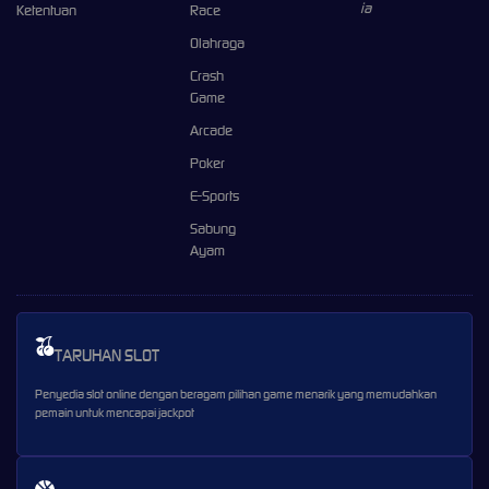
Ketentuan
Race
Olahraga
Crash
Game
Arcade
Poker
E-Sports
Sabung
Ayam
TARUHAN SLOT
Penyedia slot online dengan beragam pilihan game menarik yang memudahkan
pemain untuk mencapai jackpot