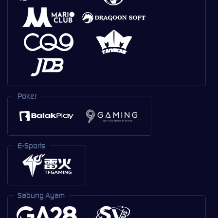
Poker
E-Sports
Sabung Ayam