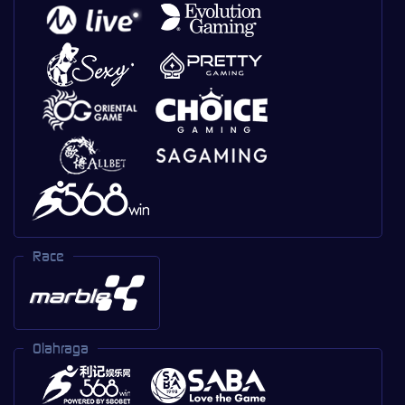
Race
Olahraga