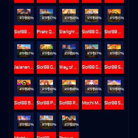
RTP
96%
RTP
97%
RTP
98%
RTP
98%
RTP
95%
Slot88 Mahjong Wins 3 Black Scatter
Pirate Quest 1000
Starlight Princess 1000
Slot88 Olympus
Slot88 Mahjong Wins 2
RTP
97%
RTP
96%
RTP
96%
RTP
97%
RTP
97%
JaJanan Pasar
Slot88 Gems
Way of Ninja
Slot88 Gates of Gatot Kaca 1000
Slot88 Sweet Bonanza 1000
RTP
98%
RTP
98%
RTP
98%
RTP
96%
RTP
98%
Slot88 Bonanza
Slot88 Princess
Slot88 Rush
Mochi Mania 1000
Slot88 Sweet Bonanza Super Scatter
RTP
82%
RTP
80%
RTP
88%