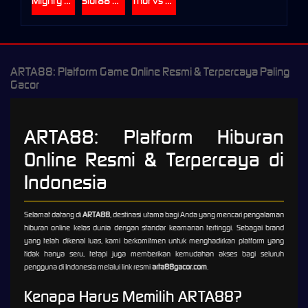
Mighty Hercules
Slot88 Wisdom of Athena 1000
Thor vs Hercules
ARTA88: Platform Game Online Resmi & Terpercaya Paling
Gacor
ARTA88: Platform Hiburan
Online Resmi & Terpercaya di
Indonesia
Selamat datang di
ARTA88
, destinasi utama bagi Anda yang mencari pengalaman
hiburan online kelas dunia dengan standar keamanan tertinggi. Sebagai brand
yang telah dikenal luas, kami berkomitmen untuk menghadirkan platform yang
tidak hanya seru, tetapi juga memberikan kemudahan akses bagi seluruh
pengguna di Indonesia melalui link resmi
arta88gacor.com
.
Kenapa Harus Memilih ARTA88?