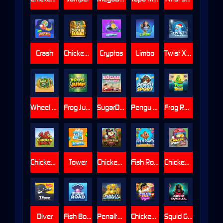
Crash
Chicken Banana
Cryptos
Limbo
Twist X-mas
Wheel Out
Frog Jump
SugarDaddy
Pengu Sport
Frog Road
Chicken Shoot
Tower
Chicken Road Gold
Fish Road
Chicken Road Race
Diver
Fish Boom
Penalty Nations Cup
Chicken Road Vegas
Squid Gamebler