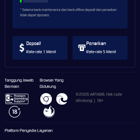
* Selama bank maintenance dan bank offline deposit dan penarikan
tidak dapat diproses
Deposit
Penarikan
Rata-rata 1 Menit
Rata-rata 5 Menit
Tanggung Jawab
Browser Yang
Bermain
Didukung
©2026 ARTA88. Hak cipta
dilindungi | 18+
Platform Penyedia Layanan