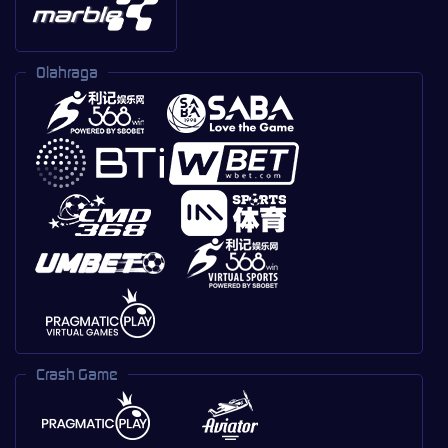
Olahraga
Crash Game