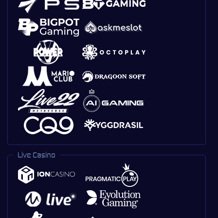
Live Casino