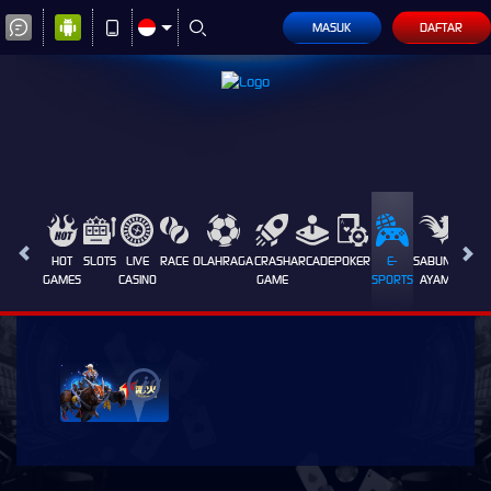
MASUK
DAFTAR
HOT
SLOTS
LIVE
RACE
OLAHRAGA
CRASH
ARCADE
POKER
E-
SABUNG
PROM
GAMES
CASINO
GAME
SPORTS
AYAM
i