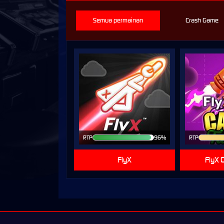
Semua permainan
Crash Game
RTP
96%
RTP
FlyX
FlyX 