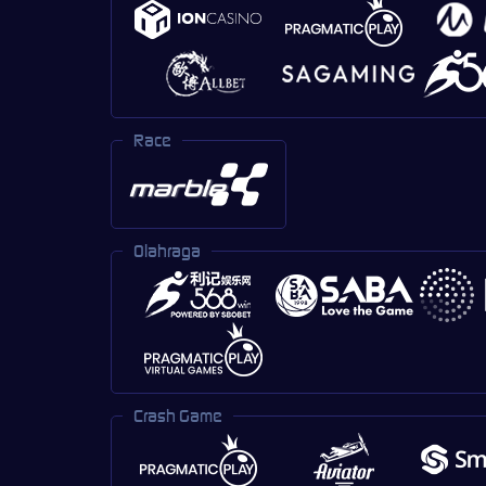
Race
Olahraga
Crash Game