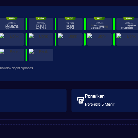
an tidak dapat diproses
Penarikan
Rata-rata 5 Menit