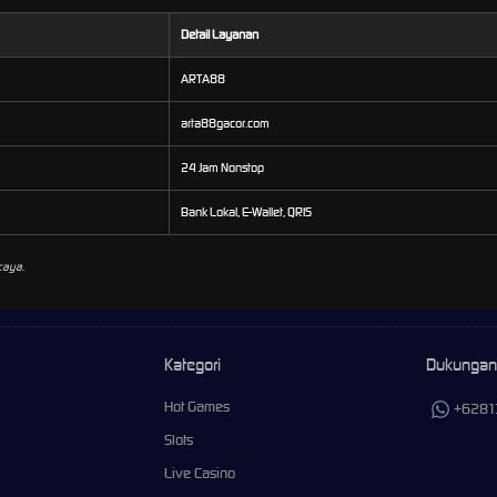
Detail Layanan
ARTA88
arta88gacor.com
24 Jam Nonstop
Bank Lokal, E-Wallet, QRIS
caya.
Kategori
Dukunga
Hot Games
+6281
Slots
Live Casino