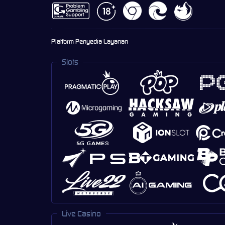
Platform Penyedia Layanan
Slots
Live Casino