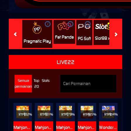
i
i
i
i
i
Facha
Fat Panda
Slot88 x PP
PG Soft
Pragmatic Play
LIVE22
Semua
Top
Slots
permainan
20
RTP
82%
RTP
81%
RTP
79%
RTP
85%
RTP
84%
Mahjong Gold: Dragon
Mahjong Gold: Phoenix
Mahjong Gold: Lion
Mahjong Gold: Tiger
Wonders of Giza Pyramid