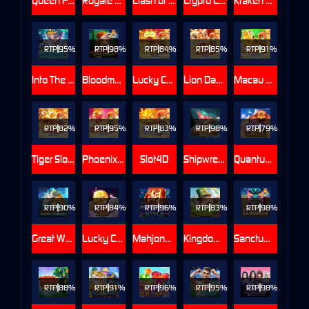
Queen Femida 2
Royale Ace
Clash of Olympus
Crypto Coin
Kraken Queen
RTP
95%
RTP
RTP
RTP
85%
RTP
Into The Fay: Nixie
Bloodmoon Amazonia
Lucky Cat Slot4D
Lion Dance Slot4D
Macau Slot4D
RTP
82%
RTP
95%
RTP
83%
RTP
98%
RTP
79%
Tiger Slot4D
Phoenix Slot4D
Slot4D
Shipwrecked Riches
Quantum Of Giza
RTP
90%
RTP
84%
RTP
96%
RTP
83%
RTP
Great Wall of Meta Dragon
Lucky Coins
Mahjong Style
Kingdom of Luck
Sanctum Of Savanah
RTP
88%
RTP
91%
RTP
RTP
RTP
98%