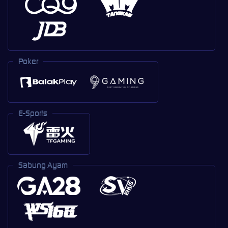
Poker
E-Sports
Sabung Ayam