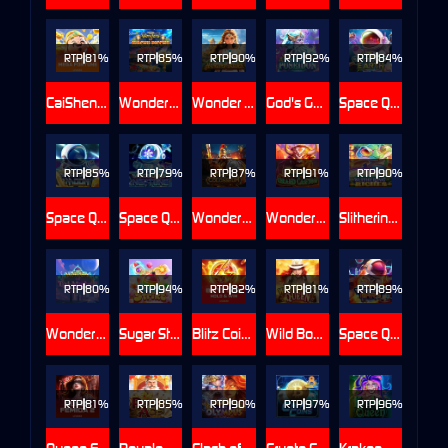
RTP
81%
RTP
85%
RTP
90%
RTP
92%
RTP
84%
CaiShen Mega Fortune
Wonders of Machu Picchu
Wonder of Hanging Garden
God's Gambit: Poseidon
Space Quest: Earth
RTP
85%
RTP
79%
RTP
87%
RTP
91%
RTP
90%
Space Quest: Moon
Space Quest: Neptune
Wonders of Colosseum
Wonders of Grand Canyon
Slithering Riches
RTP
80%
RTP
94%
RTP
82%
RTP
81%
RTP
89%
Wonders of Taj Mahal
Sugar Strike
Blitz Coin: Hold & Win
Wild Bounty Queen
Space Quest: Mars
RTP
81%
RTP
85%
RTP
90%
RTP
RTP