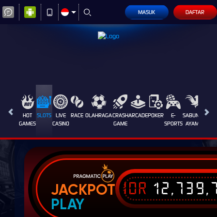
MASUK
DAFTAR
HOT
SLOTS
LIVE
RACE
OLAHRAGA
CRASH
ARCADE
POKER
E-
SABUNG
PROM
GAMES
CASINO
GAME
SPORTS
AYAM
IDR
12,739,
JACKPOT
PLAY