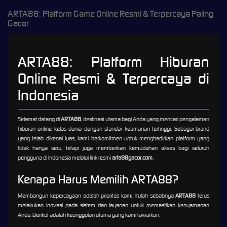
ARTA88: Platform Game Online Resmi & Terpercaya Paling
Gacor
ARTA88: Platform Hiburan
Online Resmi & Terpercaya di
Indonesia
Selamat datang di
ARTA88
, destinasi utama bagi Anda yang mencari pengalaman
hiburan online kelas dunia dengan standar keamanan tertinggi. Sebagai brand
yang telah dikenal luas, kami berkomitmen untuk menghadirkan platform yang
tidak hanya seru, tetapi juga memberikan kemudahan akses bagi seluruh
pengguna di Indonesia melalui link resmi
arta88gacor.com
.
Kenapa Harus Memilih ARTA88?
Membangun kepercayaan adalah prioritas kami. Itulah sebabnya
ARTA88
terus
melakukan inovasi pada sistem dan layanan untuk memastikan kenyamanan
Anda. Berikut adalah keunggulan utama yang kami tawarkan: