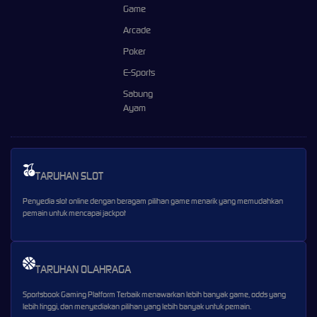
Game
Arcade
Poker
E-Sports
Sabung
Ayam
TARUHAN SLOT
Penyedia slot online dengan beragam pilihan game menarik yang memudahkan
pemain untuk mencapai jackpot
TARUHAN OLAHRAGA
Sportsbook Gaming Platform Terbaik menawarkan lebih banyak game, odds yang
lebih tinggi, dan menyediakan pilihan yang lebih banyak untuk pemain.