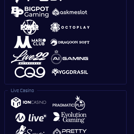
Live Casino