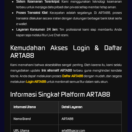
Sistem Keamanan Terenkripsi:
Kami menggunakan teknologi keamanan
terbaru untuk menjaga data pribadi dan privasi setiap member tetap aman.
Proses Transaksi Kilat:
Kecepatan adalah segalanya. Di ARTA88, proses
transaksi dilakukan secara instan dengan dukungan berbagai bank lokal serta
e-wallet.
Layanan Konsumen 24 Jam:
Tim profesional kami siap membantu Anda
kapan saja melalui fitur Live Chat resmi.
Kemudahan Akses Login & Daftar
ARTA88
Kami memahami bahwa aksesibilitas sangat penting. Oleh karena itu, kami selalu
menyediakan update
link alternatif ARTA88
terbaru guna menghindari kendala
teknis. Anda dapat melakukan proses
Daftar ARTA88
dengan mudah, dan segera
melakukan
Login ARTA88
untuk menikmati semua fitur dalam satu akun.
Informasi Singkat Platform ARTA88
Informasi Utama
Detail Layanan
Nama Brand
ARTA88
URL Utama
arta88gacor.com