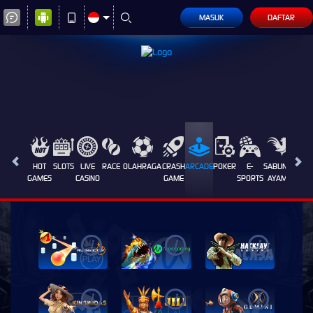
MASUK
DAFTAR
HOT
SLOTS
LIVE
RACE
OLAHRAGA
CRASH
ARCADE
POKER
E-
SABUNG
PROM
GAMES
CASINO
GAME
SPORTS
AYAM
i
i
i
i
i
i