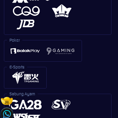
Poker
E-Sports
Sabung Ayam