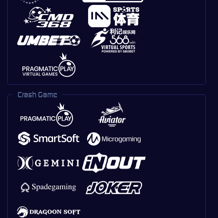
Crash Game