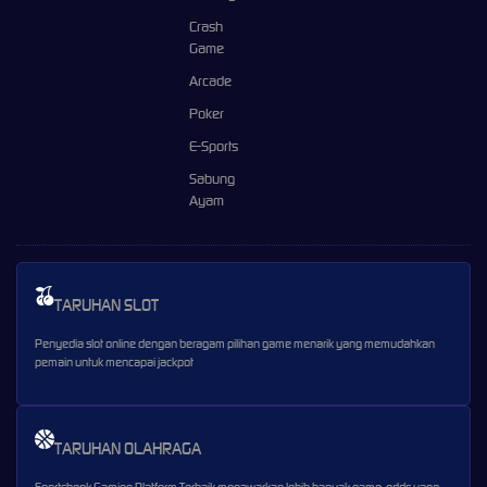
Crash
Game
Arcade
Poker
E-Sports
Sabung
Ayam
TARUHAN SLOT
Penyedia slot online dengan beragam pilihan game menarik yang memudahkan
pemain untuk mencapai jackpot
TARUHAN OLAHRAGA
Sportsbook Gaming Platform Terbaik menawarkan lebih banyak game, odds yang