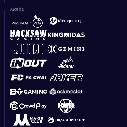
Arcade