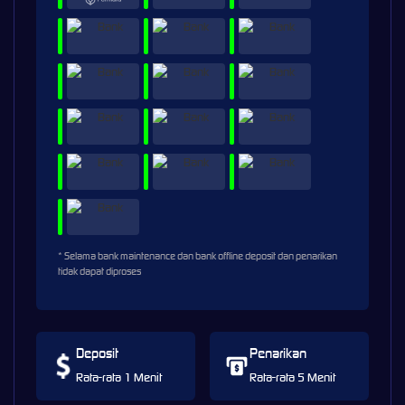
* Selama bank maintenance dan bank offline deposit dan penarikan
tidak dapat diproses
Deposit
Penarikan
Rata-rata 1 Menit
Rata-rata 5 Menit