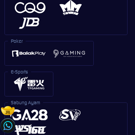
Poker
E-Sports
Sabung Ayam