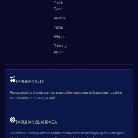
Crash
Game
Arcade
Poker
E-Sports
Sabung
Ayam
TARUHAN SLOT
Penyedia slot online dengan beragam pilihan game menarik yang memudahkan
pemain untuk mencapai jackpot
TARUHAN OLAHRAGA
Sportsbook Gaming Platform Terbaik menawarkan lebih banyak game, odds yang