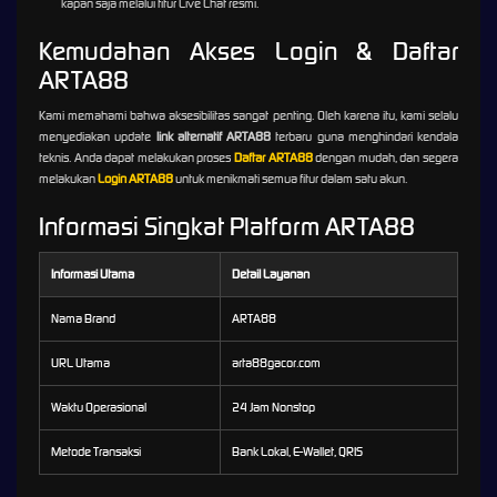
kapan saja melalui fitur Live Chat resmi.
Kemudahan Akses Login & Daftar
ARTA88
Kami memahami bahwa aksesibilitas sangat penting. Oleh karena itu, kami selalu
menyediakan update
link alternatif ARTA88
terbaru guna menghindari kendala
teknis. Anda dapat melakukan proses
Daftar ARTA88
dengan mudah, dan segera
melakukan
Login ARTA88
untuk menikmati semua fitur dalam satu akun.
Informasi Singkat Platform ARTA88
Informasi Utama
Detail Layanan
Nama Brand
ARTA88
URL Utama
arta88gacor.com
Waktu Operasional
24 Jam Nonstop
Metode Transaksi
Bank Lokal, E-Wallet, QRIS