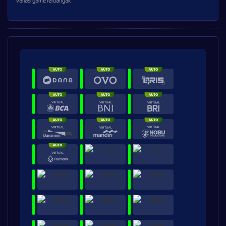
variasi game terbanyak