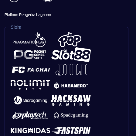
Platform Penyedia Layanan
Slots