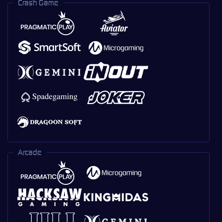
Crash Game
Arcade