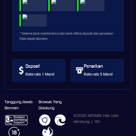
* Selama bank maintenance dan bank offline deposit dan penarikan
tidak dapat diproses
Deposit
Penarikan
Rata-rata 1 Menit
Rata-rata 5 Menit
Tanggung Jawab
Browser Yang
Bermain
Didukung
©2026 ARTA88. Hak cipta
dilindungi | 18+