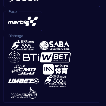
Race
Olahraga