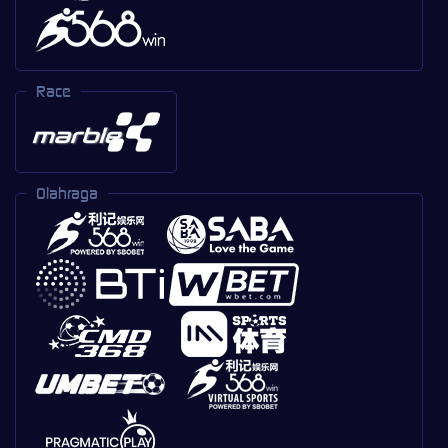
Race
Olahraga