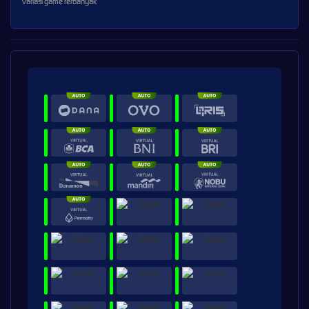
variasi game terbanyak