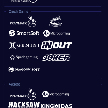
Crash Game
Arcade