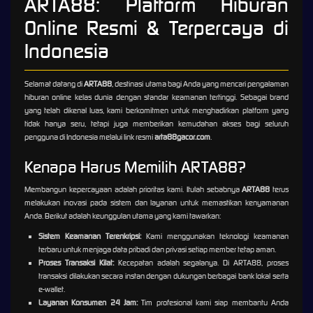
ARTA88: Platform Hiburan
Online Resmi & Terpercaya di
Indonesia
Selamat datang di
ARTA88
, destinasi utama bagi Anda yang mencari pengalaman
hiburan online kelas dunia dengan standar keamanan tertinggi. Sebagai brand
yang telah dikenal luas, kami berkomitmen untuk menghadirkan platform yang
tidak hanya seru, tetapi juga memberikan kemudahan akses bagi seluruh
pengguna di Indonesia melalui link resmi
arta88gacor.com
.
Kenapa Harus Memilih ARTA88?
Membangun kepercayaan adalah prioritas kami. Itulah sebabnya
ARTA88
terus
melakukan inovasi pada sistem dan layanan untuk memastikan kenyamanan
Anda. Berikut adalah keunggulan utama yang kami tawarkan:
Sistem Keamanan Terenkripsi:
Kami menggunakan teknologi keamanan
terbaru untuk menjaga data pribadi dan privasi setiap member tetap aman.
Proses Transaksi Kilat:
Kecepatan adalah segalanya. Di ARTA88, proses
transaksi dilakukan secara instan dengan dukungan berbagai bank lokal serta
e-wallet.
Layanan Konsumen 24 Jam:
Tim profesional kami siap membantu Anda