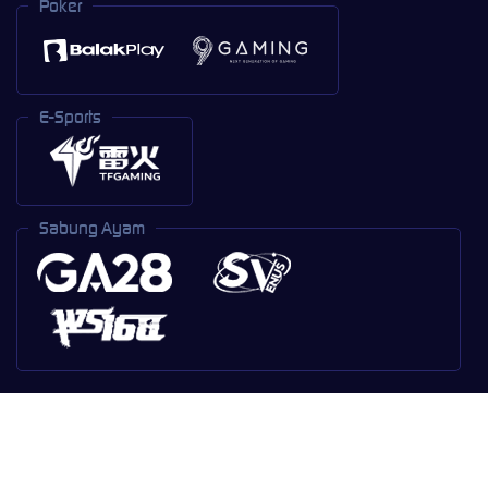
Poker
E-Sports
Sabung Ayam