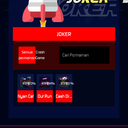
JOKER
Semua
Crash
permainan
Game
RTP
83%
RTP
84%
RTP
81%
Nyan Cat
Out Run
Cash Or Crash