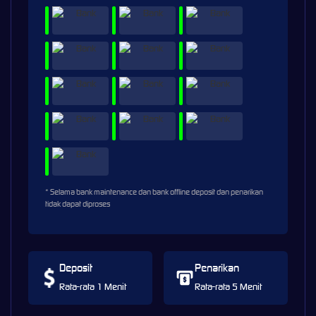
* Selama bank maintenance dan bank offline deposit dan penarikan
tidak dapat diproses
Deposit
Penarikan
Rata-rata 1 Menit
Rata-rata 5 Menit