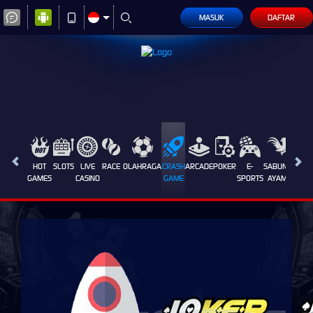
MASUK
DAFTAR
HOT
SLOTS
LIVE
RACE
OLAHRAGA
CRASH
ARCADE
POKER
E-
SABUNG
PROM
GAMES
CASINO
GAME
SPORTS
AYAM