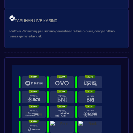
TARUHAN LIVE KASINO
Platform Pilihan bagi perusahaan-perusahaan terbaik di dunia, dengan pilihan
variasi game terbanyak