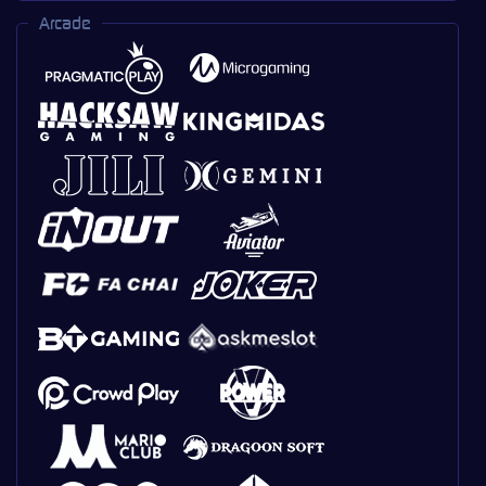
Arcade