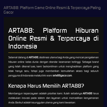
ARTA88: Platform Game Online Resmi & Terpercaya Paling
Gacor
ARTA88: Platform Hiburan
Online Resmi & Terpercaya di
Indonesia
Selamat datang di
ARTA88
, destinasi utama bagi Anda yang mencari pengalaman
hiburan online kelas dunia dengan standar keamanan tertinggi. Sebagai brand
yang telah dikenal luas, kami berkomitmen untuk menghadirkan platform yang
tidak hanya seru, tetapi juga memberikan kemudahan akses bagi seluruh
pengguna di Indonesia melalui link resmi
arta88gacor.com
.
Kenapa Harus Memilih ARTA88?
Membangun kepercayaan adalah prioritas kami. Itulah sebabnya
ARTA88
terus
melakukan inovasi pada sistem dan layanan untuk memastikan kenyamanan
Anda. Berikut adalah keunggulan utama yang kami tawarkan: