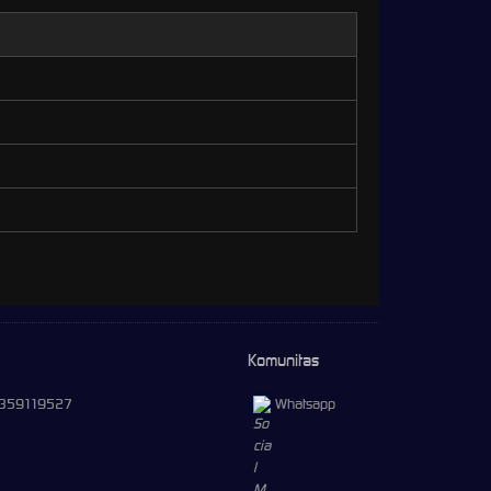
n
Komunitas
359119527
Whatsapp