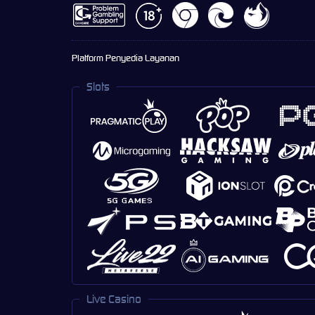
Platform Penyedia Layanan
Slots
Live Casino