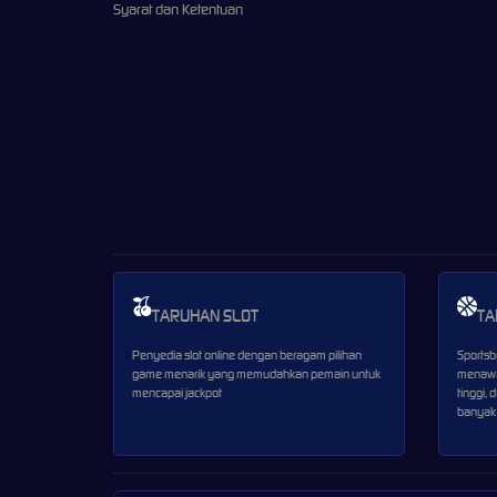
Syarat dan Ketentuan
TARUHAN SLOT
TA
Penyedia slot online dengan beragam pilihan
Sportsb
game menarik yang memudahkan pemain untuk
menawar
mencapai jackpot
tinggi,
banyak 