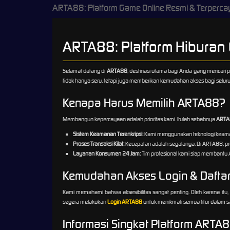
ARTA88: Platform Game Online Resmi & Terpercay
ARTA88: Platform Hiburan 
Selamat datang di
ARTA88
, destinasi utama bagi Anda yang mencari 
tidak hanya seru, tetapi juga memberikan kemudahan akses bagi seluru
Kenapa Harus Memilih ARTA88?
Membangun kepercayaan adalah prioritas kami. Itulah sebabnya
ARTA
Sistem Keamanan Terenkripsi:
Kami menggunakan teknologi keamana
Proses Transaksi Kilat:
Kecepatan adalah segalanya. Di ARTA88, pros
Layanan Konsumen 24 Jam:
Tim profesional kami siap membantu An
Kemudahan Akses Login & Dafta
Kami memahami bahwa aksesibilitas sangat penting. Oleh karena itu
segera melakukan
Login ARTA88
untuk menikmati semua fitur dalam s
Informasi Singkat Platform ARTA