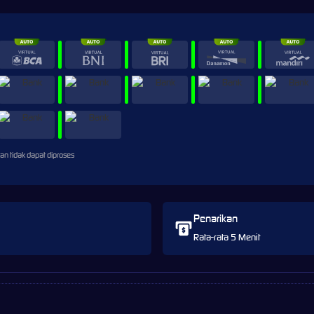
an tidak dapat diproses
Penarikan
Rata-rata 5 Menit