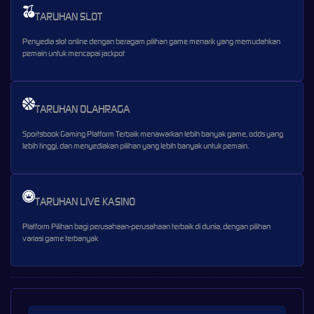
TARUHAN SLOT
Penyedia slot online dengan beragam pilihan game menarik yang memudahkan
pemain untuk mencapai jackpot
TARUHAN OLAHRAGA
Sportsbook Gaming Platform Terbaik menawarkan lebih banyak game, odds yang
lebih tinggi, dan menyediakan pilihan yang lebih banyak untuk pemain.
TARUHAN LIVE KASINO
Platform Pilihan bagi perusahaan-perusahaan terbaik di dunia, dengan pilihan
variasi game terbanyak