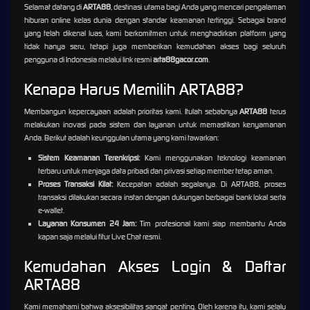
Selamat datang di
ARTA88
, destinasi utama bagi Anda yang mencari pengalaman
hiburan online kelas dunia dengan standar keamanan tertinggi. Sebagai brand
yang telah dikenal luas, kami berkomitmen untuk menghadirkan platform yang
tidak hanya seru, tetapi juga memberikan kemudahan akses bagi seluruh
pengguna di Indonesia melalui link resmi
arta88gacor.com
.
Kenapa Harus Memilih ARTA88?
Membangun kepercayaan adalah prioritas kami. Itulah sebabnya
ARTA88
terus
melakukan inovasi pada sistem dan layanan untuk memastikan kenyamanan
Anda. Berikut adalah keunggulan utama yang kami tawarkan:
Sistem Keamanan Terenkripsi:
Kami menggunakan teknologi keamanan
terbaru untuk menjaga data pribadi dan privasi setiap member tetap aman.
Proses Transaksi Kilat:
Kecepatan adalah segalanya. Di ARTA88, proses
transaksi dilakukan secara instan dengan dukungan berbagai bank lokal serta
e-wallet.
Layanan Konsumen 24 Jam:
Tim profesional kami siap membantu Anda
kapan saja melalui fitur Live Chat resmi.
Kemudahan Akses Login & Daftar
ARTA88
Kami memahami bahwa aksesibilitas sangat penting. Oleh karena itu, kami selalu