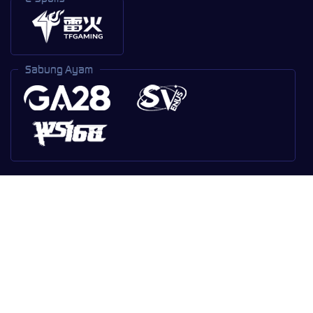
Sabung Ayam