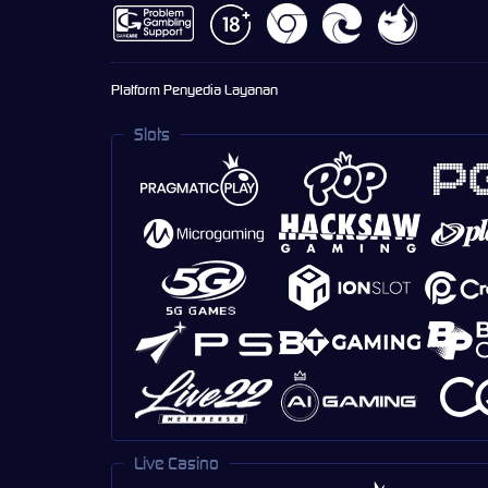
Platform Penyedia Layanan
Slots
Live Casino