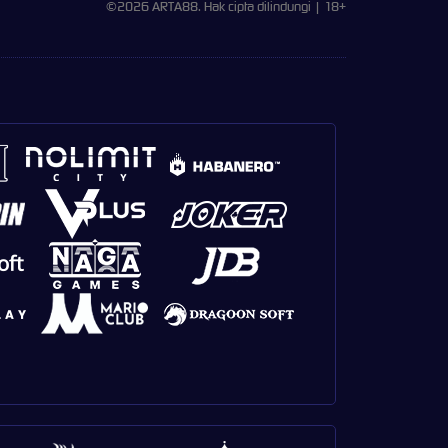
©2026 ARTA88. Hak cipta dilindungi | 18+