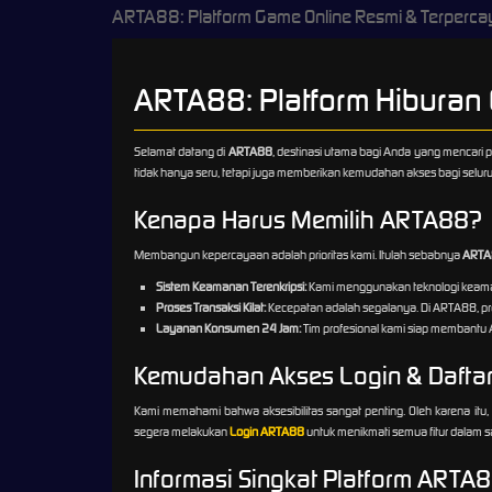
ARTA88: Platform Game Online Resmi & Terpercay
ARTA88: Platform Hiburan 
Selamat datang di
ARTA88
, destinasi utama bagi Anda yang mencari 
tidak hanya seru, tetapi juga memberikan kemudahan akses bagi seluru
Kenapa Harus Memilih ARTA88?
Membangun kepercayaan adalah prioritas kami. Itulah sebabnya
ARTA
Sistem Keamanan Terenkripsi:
Kami menggunakan teknologi keamana
Proses Transaksi Kilat:
Kecepatan adalah segalanya. Di ARTA88, pros
Layanan Konsumen 24 Jam:
Tim profesional kami siap membantu An
Kemudahan Akses Login & Dafta
Kami memahami bahwa aksesibilitas sangat penting. Oleh karena itu
segera melakukan
Login ARTA88
untuk menikmati semua fitur dalam s
Informasi Singkat Platform ARTA