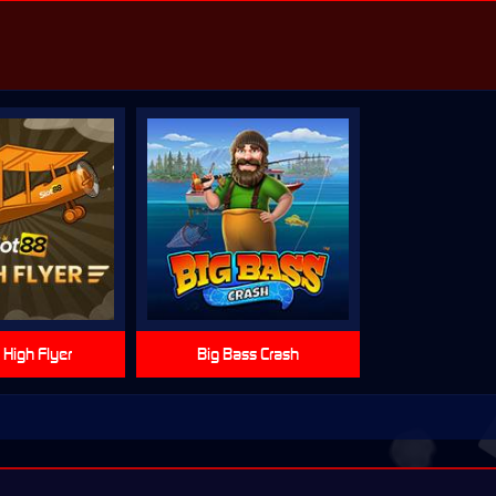
 High Flyer
Big Bass Crash