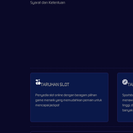
Syarat dan Ketentuan
TARUHAN SLOT
TA
Penyedia slot online dengan beragam pilihan
Sportsb
game menarik yang memudahkan pemain untuk
menawar
mencapai jackpot
tinggi,
banyak 