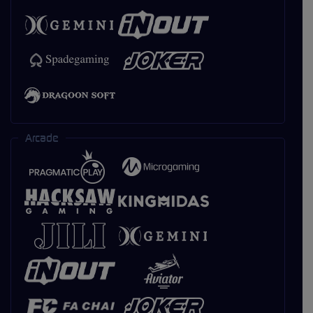
Arcade