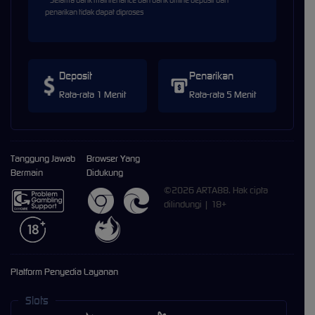
penarikan tidak dapat diproses
Deposit
Penarikan
Rata-rata 1 Menit
Rata-rata 5 Menit
Tanggung Jawab
Browser Yang
Bermain
Didukung
©2026 ARTA88. Hak cipta
dilindungi | 18+
Platform Penyedia Layanan
Slots